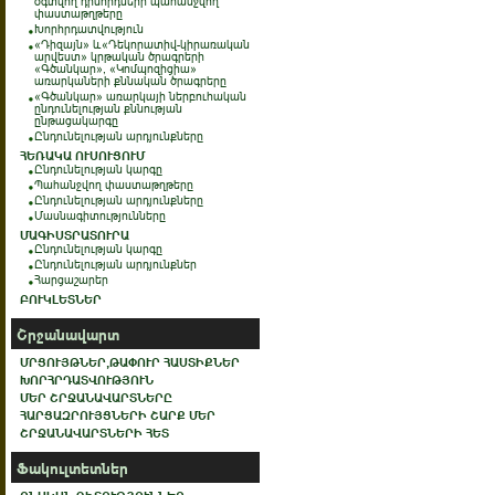
օգտվող դիմորդների պահանջվող
փաստաթղթերը
Խորհրդատվություն
«Դիզայն» և«Դեկորատիվ-կիրառական
արվեստ» կրթական ծրագրերի
«Գծանկար», «Կոմպոզիցիա»
առարկաների քննական ծրագրերը
«Գծանկար» առարկայի ներբուհական
ընդունելության քննության
ընթացակարգը
Ընդունելության արդյունքները
ՀԵՌԱԿԱ ՈՒՍՈՒՑՈՒՄ
Ընդունելության կարգը
Պահանջվող փաստաթղթերը
Ընդունելության արդյունքները
Մասնագիտությունները
ՄԱԳԻՍՏՐԱՏՈՒՐԱ
Ընդունելության կարգը
Ընդունելության արդյունքներ
Հարցաշարեր
ԲՈՒԿԼԵՏՆԵՐ
Շրջանավարտ
ՄՐՑՈՒՅԹՆԵՐ,ԹԱՓՈՒՐ ՀԱՍՏԻՔՆԵՐ
ԽՈՐՀՐԴԱՏՎՈՒԹՅՈՒՆ
ՄԵՐ ՇՐՋԱՆԱՎԱՐՏՆԵՐԸ
ՀԱՐՑԱԶՐՈՒՅՑՆԵՐԻ ՇԱՐՔ ՄԵՐ
ՇՐՋԱՆԱՎԱՐՏՆԵՐԻ ՀԵՏ
Ֆակուլտետներ