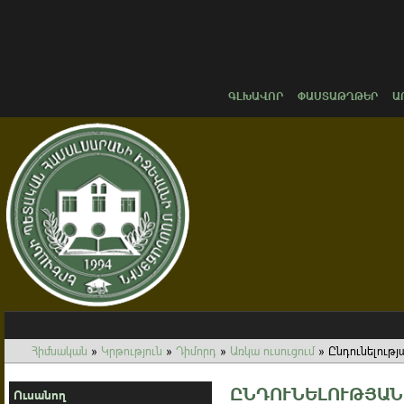
ԳԼԽԱՎՈՐ
ՓԱՍՏԱԹՂԹԵՐ
Ա
Հիմնական
»
Կրթություն
»
Դիմորդ
»
Առկա ուսուցում
»
Ընդունելությ
ԸՆԴՈՒՆԵԼՈՒԹՅԱՆ
Ուսանող