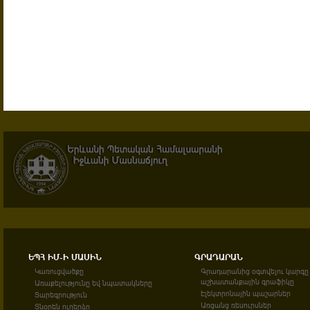
ԵՊՀ ԻՄ-Ի ՄԱՍԻՆ
ԳՐԱԴԱՐԱՆ
Կառուցվածքը
Գրադարանից օգտվելու կարգը
աշխատանքային գրաֆիկը
Առաքելությունը եվ նպատակները
Էլեկտրոնային պաշարներ
Տարեգրություն
Առցանց ռեսուրսներ
Տնօրեն ուղերձը