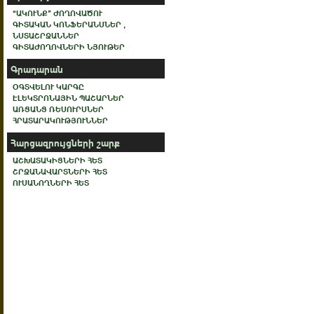
“ԱԿՈՒՆՔ” ԺՈՂՈՎԱԾՈՒ
ԳԻՏԱԿԱՆ ԿՈՆՖԵՐԱՆՍՆԵՐ ,
ՆՍՏԱՇՐՋԱՆՆԵՐ
ԳԻՏԱԺՈՂՈՎՆԵՐԻ ՆՅՈՒԹԵՐ
Գրադարան
ՕԳՏՎԵԼՈՒ ԿԱՐԳԸ
ԷԼԵԿՏՐՈՆԱՅԻՆ ՊԱՇԱՐՆԵՐ
ԱՌՑԱՆՑ ՌԵՍՈՒՐՍՆԵՐ
ՀՐԱՏԱՐԱԿՈՒԹՅՈՒՆՆԵՐ
Հարցազրույցների շարք
ԱՇԽԱՏԱԿԻՑՆԵՐԻ ՀԵՏ
ՇՐՋԱՆԱՎԱՐՏՆԵՐԻ ՀԵՏ
ՈՒՍԱՆՈՂՆԵՐԻ ՀԵՏ