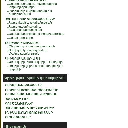
ԲՆԱԿԱՆ ԳԻՏՈՒԹՅՈՒՆՆԵՐ
Ծրագրավորման և ինֆորմացիոն
տեխնոլոգիաների
Ընդհանուր մաթեմատիկայի և
բնագիտության
ՀՈՒՄԱՆԻՏԱՐ ԳԻՏՈՒԹՅՈՒՆՆԵՐ
Հայոց լեզվի և գրականության
Հայոց պատմության և
հասարակագիտության
Մանկավարժության և հոգեբանության
Օտար լեզուների
ՏՆՏԵՍԱԳԻՏՈՒԹՅՈՒՆ
Ընդհանուր տնտեսագիտության
Տուրիզմի կառավարման և
մշակութաբանության
ԿԻՐԱՌԱԿԱՆ ԱՐՎԵՍՏ
Գծանկարի, գունանկարի և քանդակի
Դեկորատիվ-կիրառական արվեստի և
դիզայնի
Կրթության որակի կառավարում
ՔԱՂԱՔԱԿԱՆՈՒԹՅՈՒՆԸ
ՈՐԱԿԻ ԱՊԱՀՈՎՄԱՆ ՀԱՄԱԿԱՐԳԸ
ՈՐԱԿԻ ԿԱՌԱՎԱՐՄԱՆ ՄՇՏԱԿԱՆ
ՀԱՆՁՆԱԺՈՂՈՎ
ԳՈՐԾԸՆԹԱՑՆԵՐ
ՀԱՐՑՈՒՄՆԵՐԻ ԱՐԴՅՈՒՆՔՆԵՐ
ԻՆՔՆԱՎԵՐԼՈՒԾՈՒԹՅՈՒՆՆԵՐ
ՈՒՂԵՑՈՒՅՑՆԵՐ
Գիտություն