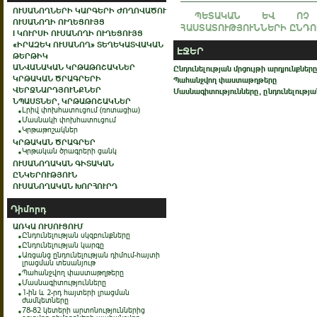
ՈՒՍԱՆՈՂՆԵՐԻ ԿԱՐԳԵՐԻ ԺՈՂՈՎԱԾՈՒ
ՊԵՏԱԿԱՆ ԵՎ ՈՉ Պ
ՈՒՍԱՆՈՂԻ ՈՒՂԵՑՈՒՅՑ
ՀԱՍՏԱՏՈՒԹՅՈՒՆՆԵՐԻ ԸՆԴՈ
I ԿՈՒՐՍԻ ՈՒՍԱՆՈՂԻ ՈՒՂԵՑՈՒՅՑ
«ԻՐԱԶԵԿ ՈՒՍԱՆՈՂ» ՏԵՂԵԿԱՏՎԱԿԱՆ
ԷՋԵՐ
ԹԵՐԹԻԿ
ԱՆՎԱՆԱԿԱՆ ԿՐԹԱԹՈՇԱԿՆԵՐ
Ընդունելության մրցույթի արդյունքներ
ԿՐԹԱԿԱՆ ԾՐԱԳՐԵՐԻ
Պահանջվող փաստաթղթերը
ՎԵՐՋՆԱՐԴՅՈՒՆՔՆԵՐ
Մասնագիտությունները, ընդունելությա
ՆՊԱՍՏՆԵՐ, ԿՐԹԱԹՈՇԱԿՆԵՐ
Լրիվ փոխհատուցում (ռոտացիա)
Մասնակի փոխհատուցում
Կրթաթոշակներ
ԿՐԹԱԿԱՆ ԾՐԱԳՐԵՐ
Կրթական ծրագրերի ցանկ
ՈՒՍԱՆՈՂԱԿԱՆ ԳԻՏԱԿԱՆ
ԸՆԿԵՐՈՒԹՅՈՒՆ
ՈՒՍԱՆՈՂԱԿԱՆ ԽՈՐՀՈՒՐԴ
Դիմորդ
ԱՌԿԱ ՈՒՍՈՒՑՈՒՄ
Ընդունելության սկզբունքները
Ընդունելության կարգը
Առցանց ընդունելության դիմում-հայտի
լրացման տեսանյութ
Պահանջվող փաստաթղթերը
Մասնագիտությունները
1-ին և 2-րդ հայտերի լրացման
ժամկետները
78-82 կետերի արտոնություններից