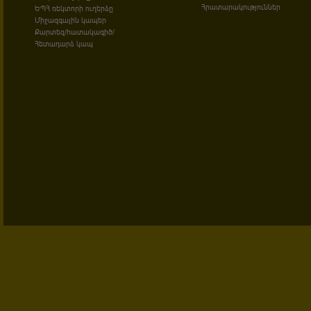
Հրատարակություններ
ԵՊՀ ռեկտորի ուղերձը
Միջազգային կապեր
Քարտեզ/հատակագիծ/
Հետադարձ կապ