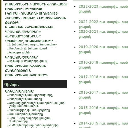
ՈՒՍԱՆՈՂՆԵՐԻ ԿԱՐԳԵՐԻ ԺՈՂՈՎԱԾՈՒ
2022-2023 ուստարվա ուսմ
ՈՒՍԱՆՈՂԻ ՈՒՂԵՑՈՒՅՑ
ցուցակ
I ԿՈՒՐՍԻ ՈՒՍԱՆՈՂԻ ՈՒՂԵՑՈՒՅՑ
«ԻՐԱԶԵԿ ՈՒՍԱՆՈՂ» ՏԵՂԵԿԱՏՎԱԿԱՆ
2021-2022 ուս. տարվա ու
ԹԵՐԹԻԿ
ցուցակ
ԱՆՎԱՆԱԿԱՆ ԿՐԹԱԹՈՇԱԿՆԵՐ
2020-2021 ուս. տարվա ու
ԿՐԹԱԿԱՆ ԾՐԱԳՐԵՐԻ
ցուցակ
ՎԵՐՋՆԱՐԴՅՈՒՆՔՆԵՐ
ՆՊԱՍՏՆԵՐ, ԿՐԹԱԹՈՇԱԿՆԵՐ
Լրիվ փոխհատուցում (ռոտացիա)
2019-2020 ուս. տարվա ու
Մասնակի փոխհատուցում
ցուցակ
Կրթաթոշակներ
ԿՐԹԱԿԱՆ ԾՐԱԳՐԵՐ
Կրթական ծրագրերի ցանկ
2018-2019 ուստարվա ուսմ
ՈՒՍԱՆՈՂԱԿԱՆ ԳԻՏԱԿԱՆ
ցուցակ
ԸՆԿԵՐՈՒԹՅՈՒՆ
ՈՒՍԱՆՈՂԱԿԱՆ ԽՈՐՀՈՒՐԴ
2017-2018 ուս. տարվա ու
ցուցակ
Դիմորդ
ԱՌԿԱ ՈՒՍՈՒՑՈՒՄ
2016-2017 ուս. տարվա ու
Ընդունելության սկզբունքները
ցուցակ
Ընդունելության կարգը
Առցանց ընդունելության դիմում-հայտի
լրացման տեսանյութ
2015-2016 ուս. տարվա ու
Պահանջվող փաստաթղթերը
ցուցակ
Մասնագիտությունները
1-ին և 2-րդ հայտերի լրացման
ժամկետները
2014-2015 ուս. տարվա ու
78-82 կետերի արտոնություններից
ցուցակ