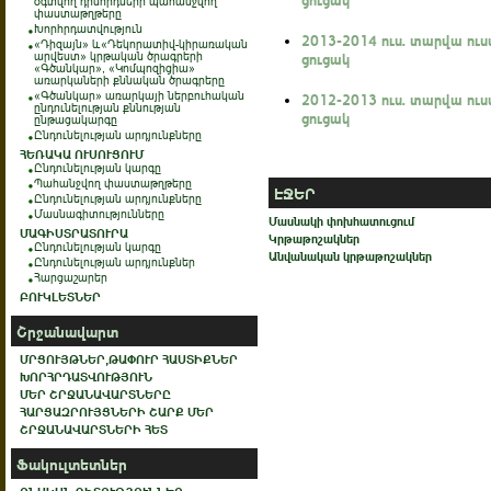
օգտվող դիմորդների պահանջվող
փաստաթղթերը
Խորհրդատվություն
2013-2014 ուս. տարվա ու
«Դիզայն» և«Դեկորատիվ-կիրառական
արվեստ» կրթական ծրագրերի
ցուցակ
«Գծանկար», «Կոմպոզիցիա»
առարկաների քննական ծրագրերը
«Գծանկար» առարկայի ներբուհական
2012-2013 ուս. տարվա ու
ընդունելության քննության
ցուցակ
ընթացակարգը
Ընդունելության արդյունքները
ՀԵՌԱԿԱ ՈՒՍՈՒՑՈՒՄ
Ընդունելության կարգը
Պահանջվող փաստաթղթերը
ԷՋԵՐ
Ընդունելության արդյունքները
Մասնագիտությունները
Մասնակի փոխհատուցում
ՄԱԳԻՍՏՐԱՏՈՒՐԱ
Կրթաթոշակներ
Ընդունելության կարգը
Անվանական կրթաթոշակներ
Ընդունելության արդյունքներ
Հարցաշարեր
ԲՈՒԿԼԵՏՆԵՐ
Շրջանավարտ
ՄՐՑՈՒՅԹՆԵՐ,ԹԱՓՈՒՐ ՀԱՍՏԻՔՆԵՐ
ԽՈՐՀՐԴԱՏՎՈՒԹՅՈՒՆ
ՄԵՐ ՇՐՋԱՆԱՎԱՐՏՆԵՐԸ
ՀԱՐՑԱԶՐՈՒՅՑՆԵՐԻ ՇԱՐՔ ՄԵՐ
ՇՐՋԱՆԱՎԱՐՏՆԵՐԻ ՀԵՏ
Ֆակուլտետներ