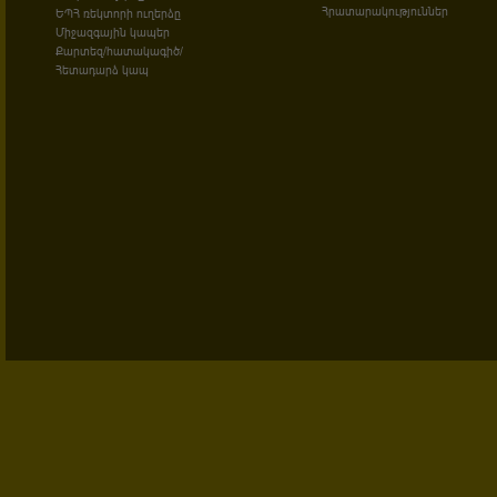
Հրատարակություններ
ԵՊՀ ռեկտորի ուղերձը
Միջազգային կապեր
Քարտեզ/հատակագիծ/
Հետադարձ կապ