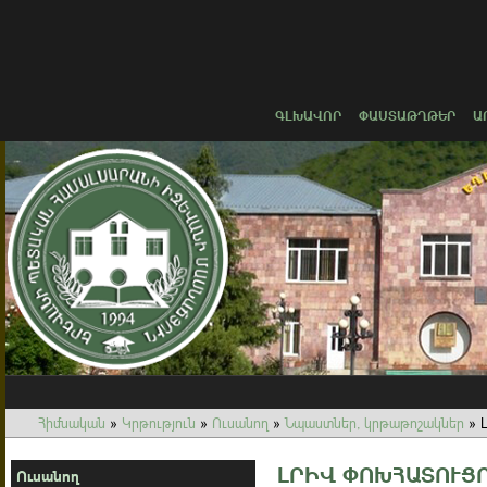
ԳԼԽԱՎՈՐ
ՓԱՍՏԱԹՂԹԵՐ
Ա
Հիմնական
»
Կրթություն
»
Ուսանող
»
Նպաստներ, կրթաթոշակներ
»
Լ
ԼՐԻՎ ՓՈԽՀԱՏՈՒՑՈ
Ուսանող