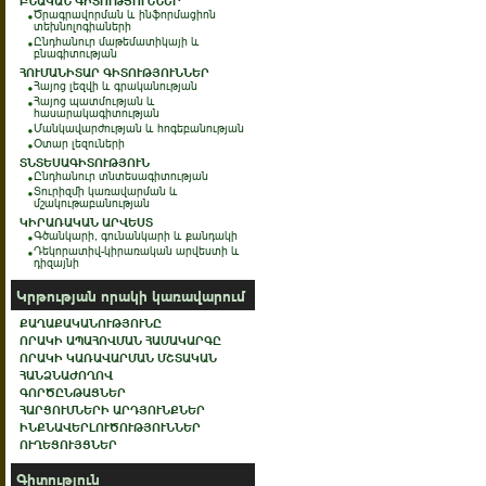
ԲՆԱԿԱՆ ԳԻՏՈՒԹՅՈՒՆՆԵՐ
Ծրագրավորման և ինֆորմացիոն
տեխնոլոգիաների
Ընդհանուր մաթեմատիկայի և
բնագիտության
ՀՈՒՄԱՆԻՏԱՐ ԳԻՏՈՒԹՅՈՒՆՆԵՐ
Հայոց լեզվի և գրականության
Հայոց պատմության և
հասարակագիտության
Մանկավարժության և հոգեբանության
Օտար լեզուների
ՏՆՏԵՍԱԳԻՏՈՒԹՅՈՒՆ
Ընդհանուր տնտեսագիտության
Տուրիզմի կառավարման և
մշակութաբանության
ԿԻՐԱՌԱԿԱՆ ԱՐՎԵՍՏ
Գծանկարի, գունանկարի և քանդակի
Դեկորատիվ-կիրառական արվեստի և
դիզայնի
Կրթության որակի կառավարում
ՔԱՂԱՔԱԿԱՆՈՒԹՅՈՒՆԸ
ՈՐԱԿԻ ԱՊԱՀՈՎՄԱՆ ՀԱՄԱԿԱՐԳԸ
ՈՐԱԿԻ ԿԱՌԱՎԱՐՄԱՆ ՄՇՏԱԿԱՆ
ՀԱՆՁՆԱԺՈՂՈՎ
ԳՈՐԾԸՆԹԱՑՆԵՐ
ՀԱՐՑՈՒՄՆԵՐԻ ԱՐԴՅՈՒՆՔՆԵՐ
ԻՆՔՆԱՎԵՐԼՈՒԾՈՒԹՅՈՒՆՆԵՐ
ՈՒՂԵՑՈՒՅՑՆԵՐ
Գիտություն