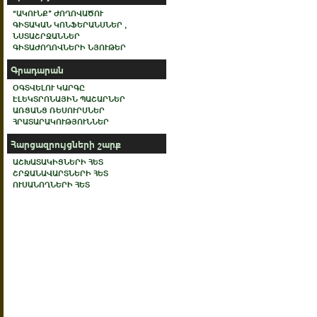
“ԱԿՈՒՆՔ” ԺՈՂՈՎԱԾՈՒ
ԳԻՏԱԿԱՆ ԿՈՆՖԵՐԱՆՍՆԵՐ ,
ՆՍՏԱՇՐՋԱՆՆԵՐ
ԳԻՏԱԺՈՂՈՎՆԵՐԻ ՆՅՈՒԹԵՐ
Գրադարան
ՕԳՏՎԵԼՈՒ ԿԱՐԳԸ
ԷԼԵԿՏՐՈՆԱՅԻՆ ՊԱՇԱՐՆԵՐ
ԱՌՑԱՆՑ ՌԵՍՈՒՐՍՆԵՐ
ՀՐԱՏԱՐԱԿՈՒԹՅՈՒՆՆԵՐ
Հարցազրույցների շարք
ԱՇԽԱՏԱԿԻՑՆԵՐԻ ՀԵՏ
ՇՐՋԱՆԱՎԱՐՏՆԵՐԻ ՀԵՏ
ՈՒՍԱՆՈՂՆԵՐԻ ՀԵՏ